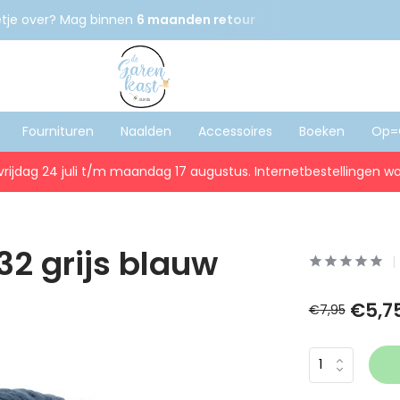
etje over? Mag binnen
6 maanden retour
Gratis
verzenden
Fournituren
Naalden
Accessoires
Boeken
Op=
vrijdag 24 juli t/m maandag 17 augustus. Internetbestellingen wo
32 grijs blauw
€5,7
€7,95