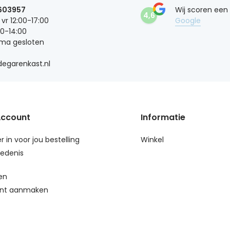
603957
Wij scoren een
4,6
 vr 12:00-17:00
Google
00-14:00
 ma gesloten
egarenkast.nl
Account
Informatie
r in voor jou bestelling
Winkel
edenis
en
nt aanmaken