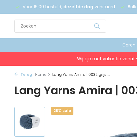
 €75
Voor 16:00 besteld,
dezelfde dag
verstuurd
Boll
Garen
Wij zijn met vakantie vanaf 
Terug
Home
Lang Yarns Amira | 0032 grijs ...
Lang Yarns Amira | 00
28% sale