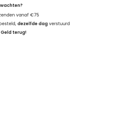
erwachten?
zenden vanaf €75
besteld,
dezelfde dag
verstuurd
?
Geld terug!