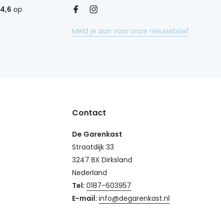
4,6
op
Meld je aan voor onze nieuwsbrief
Contact
De Garenkast
Straatdijk 33
3247 BX Dirksland
Nederland
Tel:
0187-603957
E-mail:
info@degarenkast.nl