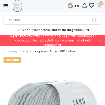
0
4,6
Voor 16:00 besteld,
dezelfde dag
verstuurd
Wij zijn met vakantie vanaf vrijdag 24 juli t/m maandag 17
augustus. Internetbestellingen worden niet direct
uitgeleverd.
Terug
Home
Lang Yarns Amira | 0023 zilver...
28% sale