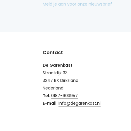
Meld je aan voor onze nieuwsbrief
Contact
De Garenkast
Straatdijk 33
3247 BX Dirksland
Nederland
Tel:
0187-603957
E-mail:
info@degarenkast.nl