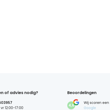
n of advies nodig?
Beoordelingen
603957
Wij scoren een
4,6
 vr 12:00-17:00
Google