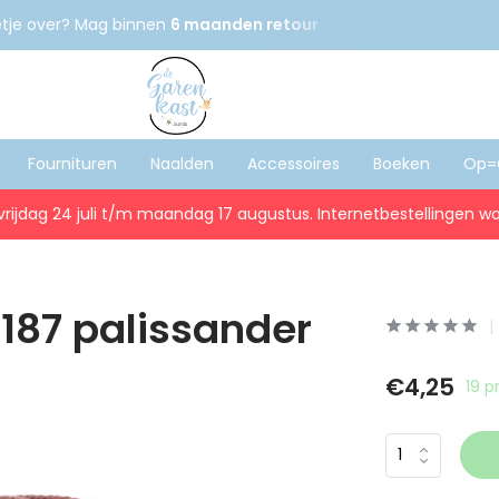
etje over? Mag binnen
6 maanden retour
Gratis
verzenden
Fournituren
Naalden
Accessoires
Boeken
Op=
vrijdag 24 juli t/m maandag 17 augustus. Internetbestellingen wo
0187 palissander
€4,25
19 p