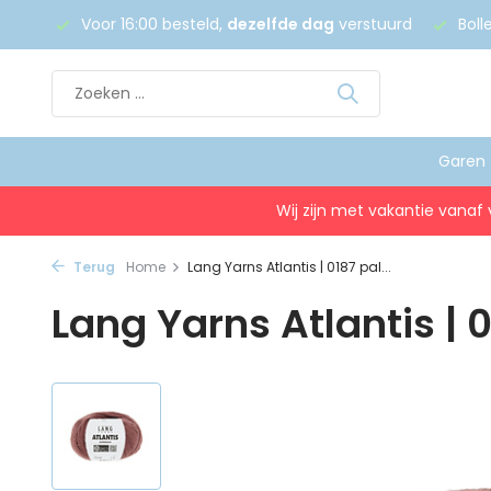
 €75
Voor 16:00 besteld,
dezelfde dag
verstuurd
Boll
Garen
Wij zijn met vakantie vanaf 
Terug
Home
Lang Yarns Atlantis | 0187 pal...
Lang Yarns Atlantis | 