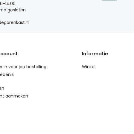
00-14:00
 ma gesloten
egarenkast.nl
Account
Informatie
r in voor jou bestelling
Winkel
edenis
en
nt aanmaken