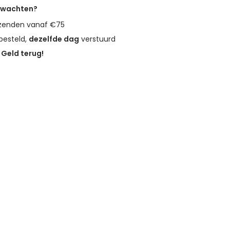
erwachten?
zenden vanaf €75
besteld,
dezelfde dag
verstuurd
?
Geld terug!