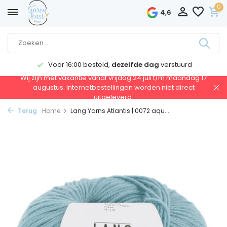
0
4,6
Voor 16:00 besteld,
dezelfde dag
verstuurd
Wij zijn met vakantie vanaf vrijdag 24 juli t/m maandag 17
augustus. Internetbestellingen worden niet direct
uitgeleverd.
Terug
Home
Lang Yarns Atlantis | 0072 aqu...