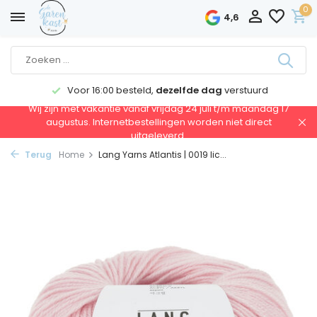
0
4,6
Voor 16:00 besteld,
dezelfde dag
verstuurd
Wij zijn met vakantie vanaf vrijdag 24 juli t/m maandag 17
augustus. Internetbestellingen worden niet direct
uitgeleverd.
Terug
Home
Lang Yarns Atlantis | 0019 lic...