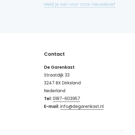
Meld je aan voor onze nieuwsbrief
Contact
De Garenkast
Straatdijk 33
3247 BX Dirksland
Nederland
Tel:
0187-603957
E-mail:
info@degarenkast.nl