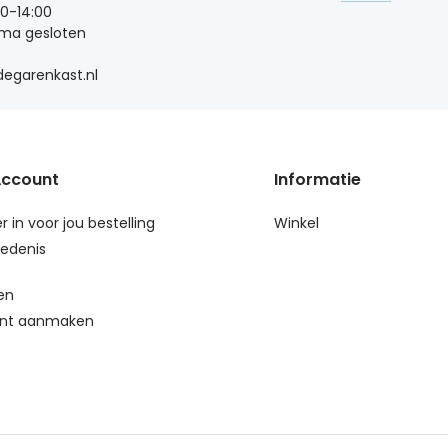
00-14:00
 ma gesloten
egarenkast.nl
Account
Informatie
r in voor jou bestelling
Winkel
edenis
en
nt aanmaken