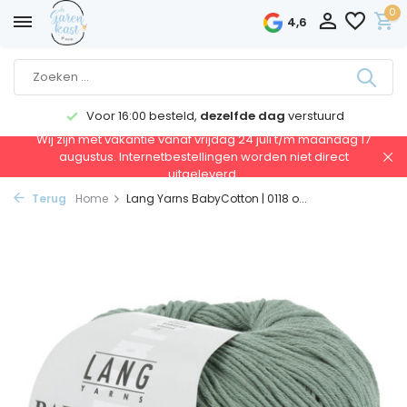
0
4,6
Voor 16:00 besteld,
dezelfde dag
verstuurd
Wij zijn met vakantie vanaf vrijdag 24 juli t/m maandag 17
augustus. Internetbestellingen worden niet direct
uitgeleverd.
Terug
Home
Lang Yarns BabyCotton | 0118 o...