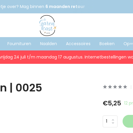
etje over? Mag binnen
6 maanden retour
Gratis
verzenden
Fournituren
Naalden
Accessoires
Boeken
Op=
vrijdag 24 juli t/m maandag 17 augustus. Internetbestellingen wo
n | 0025
€5,25
12 p