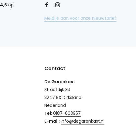
4,6
op
Meld je aan voor onze nieuwsbrief
Contact
De Garenkast
Straatdijk 33
3247 BX Dirksland
Nederland
Tel:
0187-603957
E-mail:
info@degarenkast.nl