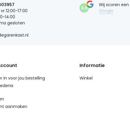
603957
Wij scoren een
4,6
 vr 12:00-17:00
Google
00-14:00
 ma gesloten
egarenkast.nl
Account
Informatie
r in voor jou bestelling
Winkel
edenis
en
nt aanmaken