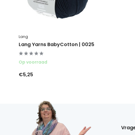
Lang
Lang Yarns BabyCotton | 0025
Op voorraad
€5,25
Vrage