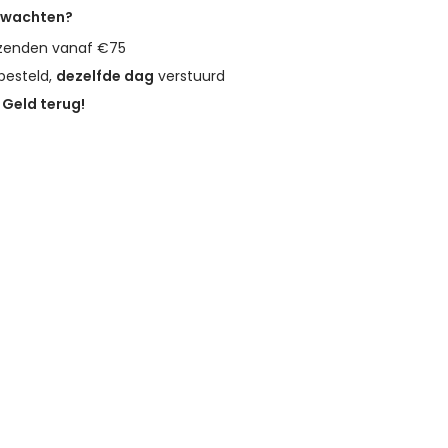
erwachten?
zenden vanaf €75
besteld,
dezelfde dag
verstuurd
?
Geld terug!