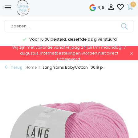
0
4,6
Voor 16:00 besteld,
dezelfde dag
verstuurd
Wij zijn met vakantie vanaf vrijdag 24 juli t/m maandag 17
augustus. Internetbestellingen worden niet direct
uitgeleverd.
Terug
Home
Lang Yarns BabyCotton | 0019 p...