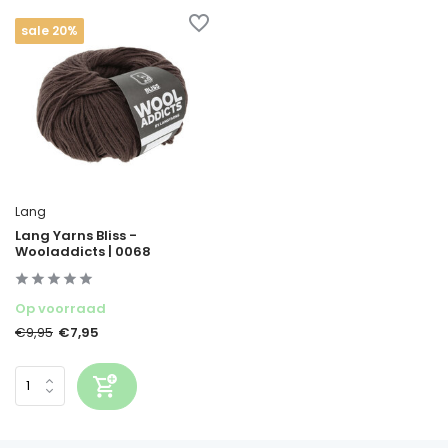
sale 20%
Lang
Lang Yarns Bliss -
Wooladdicts | 0068
Op voorraad
€7,95
€9,95