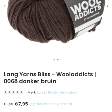
Lang Yarns Bliss - Wooladdicts |
0068 donker bruin
Merk:
Lang
Bekijk alles Katoen
€7,95
€9,95
5 producten op voorraad