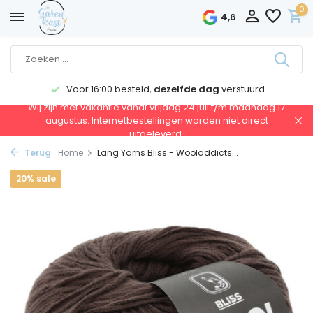
0
4,6
Voor 16:00 besteld,
dezelfde dag
verstuurd
Wij zijn met vakantie vanaf vrijdag 24 juli t/m maandag 17
augustus. Internetbestellingen worden niet direct
uitgeleverd.
Terug
Home
Lang Yarns Bliss - Wooladdicts...
20% sale