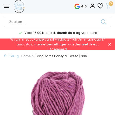
0
4,6
Voor 16:00 besteld,
dezelfde dag
verstuurd
Wij zijn met vakantie vanaf vrijdag 24 juli t/m maandag 17
augustus. Internetbestellingen worden niet direct
uitgeleverd.
Terug
Home
Lang Yarns Donegal Tweed | 006...