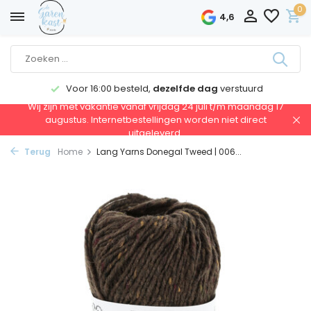
0
4,6
Voor 16:00 besteld,
dezelfde dag
verstuurd
Wij zijn met vakantie vanaf vrijdag 24 juli t/m maandag 17
augustus. Internetbestellingen worden niet direct
uitgeleverd.
Terug
Home
Lang Yarns Donegal Tweed | 006...