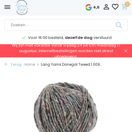
0
4,6
Voor 16:00 besteld,
dezelfde dag
verstuurd
Wij zijn met vakantie vanaf vrijdag 24 juli t/m maandag 17
augustus. Internetbestellingen worden niet direct
uitgeleverd.
Terug
Home
Lang Yarns Donegal Tweed | 009...