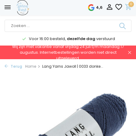
0
4,6
Voor 16:00 besteld,
dezelfde dag
verstuurd
Wij zijn met vakantie vanaf vrijdag 24 juli t/m maandag 17
augustus. Internetbestellingen worden niet direct
uitgeleverd.
Terug
Home
Lang Yarns Jawoll | 0033 donke...