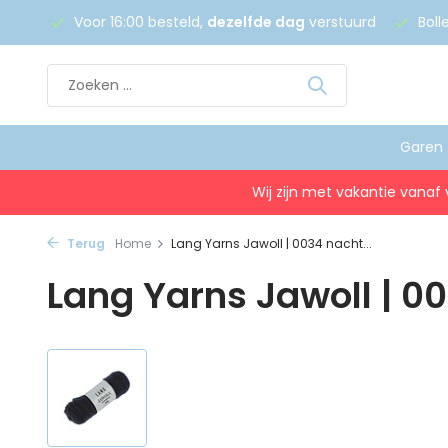
 €75
Voor 16:00 besteld,
dezelfde dag
verstuurd
Boll
Garen
Wij zijn met vakantie vanaf 
Terug
Home
Lang Yarns Jawoll | 0034 nacht...
Lang Yarns Jawoll | 0