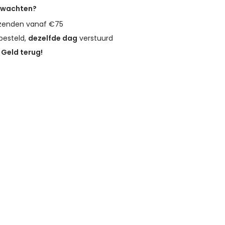
erwachten?
zenden vanaf €75
besteld,
dezelfde dag
verstuurd
?
Geld terug!