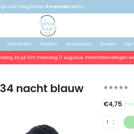
etje over? Mag binnen
6 maanden retour
Gratis
verzenden
Fournituren
Naalden
Accessoires
Boeken
Op=
vrijdag 24 juli t/m maandag 17 augustus. Internetbestellingen wo
034 nacht blauw
€4,75
5 p