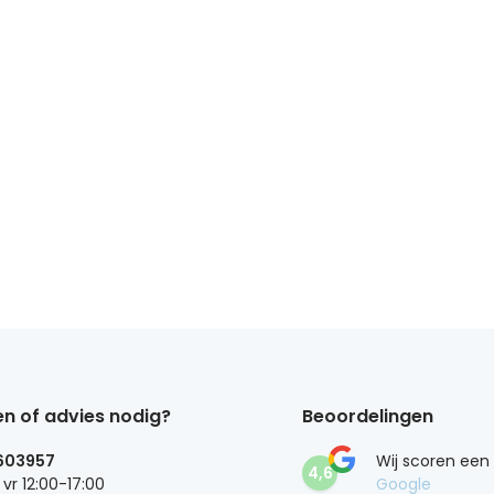
n of advies nodig?
Beoordelingen
603957
Wij scoren een
4,6
 vr 12:00-17:00
Google