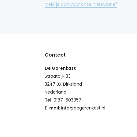
Meld je aan voor onze nieuwsbrief
Contact
De Garenkast
Straatdijk 33
3247 BX Dirksland
Nederland
Tel:
0187-603957
E-mail:
info@degarenkast.nl