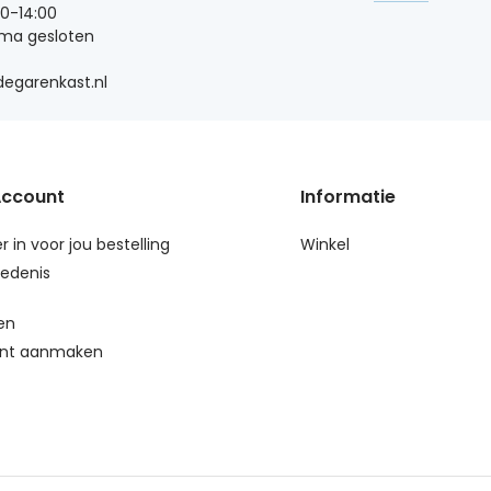
00-14:00
 ma gesloten
egarenkast.nl
Account
Informatie
r in voor jou bestelling
Winkel
edenis
en
nt aanmaken