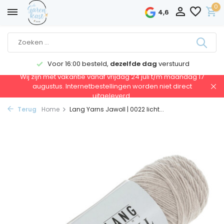
0
4,6
Voor 16:00 besteld,
dezelfde dag
verstuurd
Wij zijn met vakantie vanaf vrijdag 24 juli t/m maandag 17
augustus. Internetbestellingen worden niet direct
uitgeleverd.
Terug
Home
Lang Yarns Jawoll | 0022 licht...