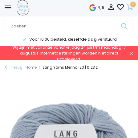
0
4,6
Voor 16:00 besteld,
dezelfde dag
verstuurd
Wij zijn met vakantie vanaf vrijdag 24 juli t/m maandag 17
augustus. Internetbestellingen worden niet direct
uitgeleverd.
Terug
Home
Lang Yarns Merino 120 | 0123 z...