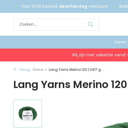
 €75
Voor 16:00 besteld,
dezelfde dag
verstuurd
Boll
Garen
Wij zijn met vakantie vanaf 
Terug
Home
Lang Yarns Merino 120 | 0417 g...
Lang Yarns Merino 120