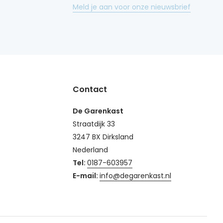
Meld je aan voor onze nieuwsbrief
Contact
De Garenkast
Straatdijk 33
3247 BX Dirksland
Nederland
Tel:
0187-603957
E-mail:
info@degarenkast.nl