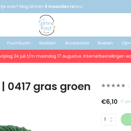
etje over? Mag binnen
6 maanden retour
Gratis
verzenden
Fournituren
Naalden
Accessoires
Boeken
Op=
vrijdag 24 juli t/m maandag 17 augustus. Internetbestellingen wo
 | 0417 gras groen
€6,10
17 p