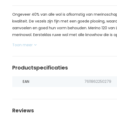
Ongeveer 40% van alle wol is afkomstig van merinoschape
kwaliteit. De vezels zijn fijn met een goede plooiing, wa
aanvoelen en goed hun vorm behouden. Merino 120 van La
merinowol. Eersteklas ruwe wol met alle knowhow die is o
Toon meer
Productspecificaties
EAN
7611862250279
Reviews