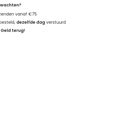
erwachten?
zenden vanaf €75
besteld,
dezelfde dag
verstuurd
?
Geld terug!