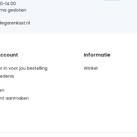
00-14:00
 ma gesloten
egarenkast.nl
Account
Informatie
r in voor jou bestelling
Winkel
edenis
en
nt aanmaken