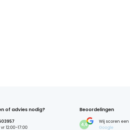
n of advies nodig?
Beoordelingen
603957
Wij scoren een
4,6
 vr 12:00-17:00
Google