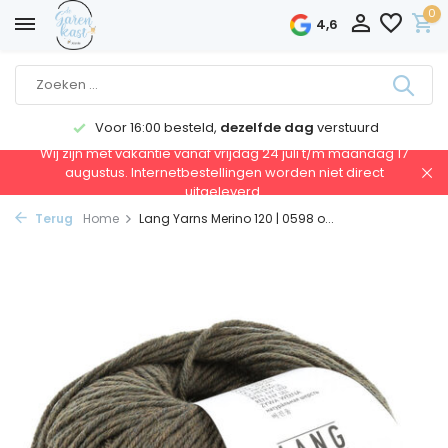
0
4,6
Voor 16:00 besteld,
dezelfde dag
verstuurd
Wij zijn met vakantie vanaf vrijdag 24 juli t/m maandag 17
augustus. Internetbestellingen worden niet direct
uitgeleverd.
Terug
Home
Lang Yarns Merino 120 | 0598 o...