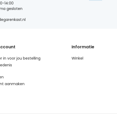
00-14:00
 ma gesloten
egarenkast.nl
Account
Informatie
r in voor jou bestelling
Winkel
edenis
en
nt aanmaken