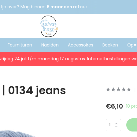
etje over? Mag binnen
6 maanden retour
Gratis
verzenden
Fournituren
Naalden
Accessoires
Boeken
Op=
vrijdag 24 juli t/m maandag 17 augustus. Internetbestellingen wo
| 0134 jeans
€6,10
18 p