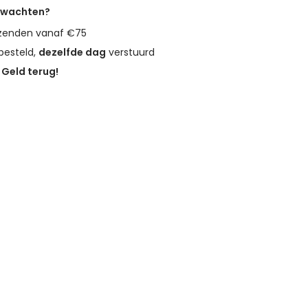
erwachten?
zenden vanaf €75
besteld,
dezelfde dag
verstuurd
?
Geld terug!