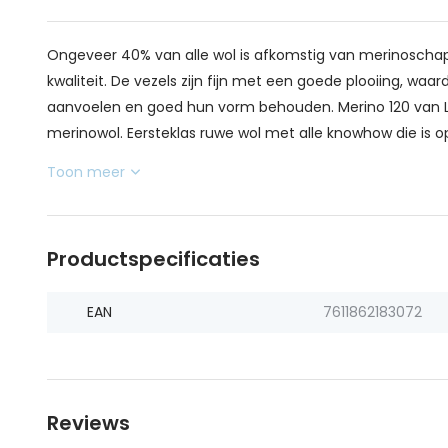
Ongeveer 40% van alle wol is afkomstig van merinoschape
kwaliteit. De vezels zijn fijn met een goede plooiing, wa
aanvoelen en goed hun vorm behouden. Merino 120 van La
merinowol. Eersteklas ruwe wol met alle knowhow die is o
Toon meer
Productspecificaties
EAN
7611862183072
Reviews