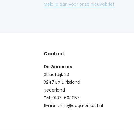
Meld je aan voor onze nieuwsbrief
Contact
De Garenkast
Straatdijk 33
3247 BX Dirksland
Nederland
Tel:
0187-603957
E-mail:
info@degarenkast.nl