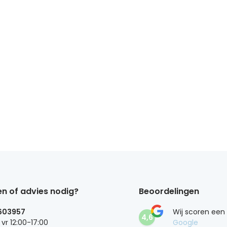
n of advies nodig?
Beoordelingen
603957
Wij scoren een
4,6
 vr 12:00-17:00
Google