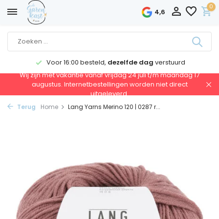
0
4,6
Voor 16:00 besteld,
dezelfde dag
verstuurd
Wij zijn met vakantie vanaf vrijdag 24 juli t/m maandag 17
augustus. Internetbestellingen worden niet direct
uitgeleverd.
Terug
Home
Lang Yarns Merino 120 | 0287 r...