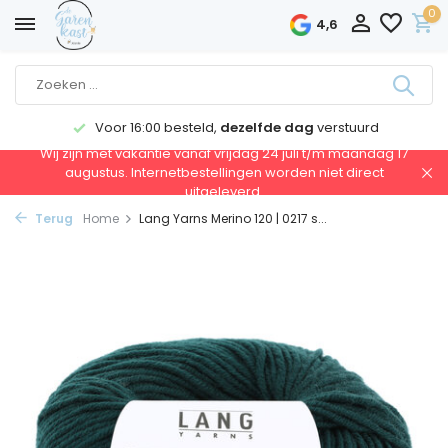
0
4,6
Voor 16:00 besteld,
dezelfde dag
verstuurd
Wij zijn met vakantie vanaf vrijdag 24 juli t/m maandag 17
augustus. Internetbestellingen worden niet direct
uitgeleverd.
Terug
Home
Lang Yarns Merino 120 | 0217 s...