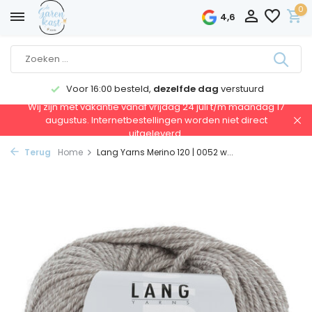
0
4,6
Voor 16:00 besteld,
dezelfde dag
verstuurd
Wij zijn met vakantie vanaf vrijdag 24 juli t/m maandag 17
augustus. Internetbestellingen worden niet direct
uitgeleverd.
Terug
Home
Lang Yarns Merino 120 | 0052 w...