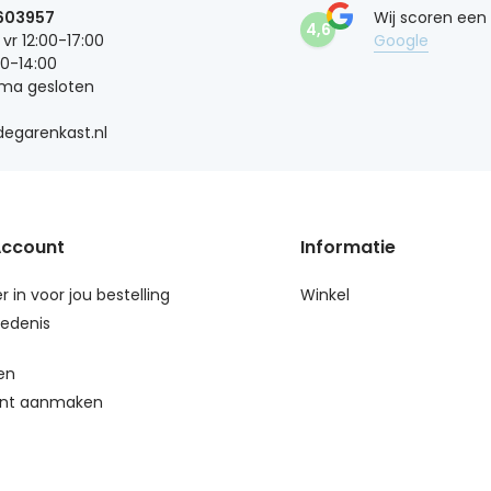
603957
Wij scoren een
4,6
 vr 12:00-17:00
Google
00-14:00
 ma gesloten
egarenkast.nl
Account
Informatie
r in voor jou bestelling
Winkel
edenis
en
nt aanmaken