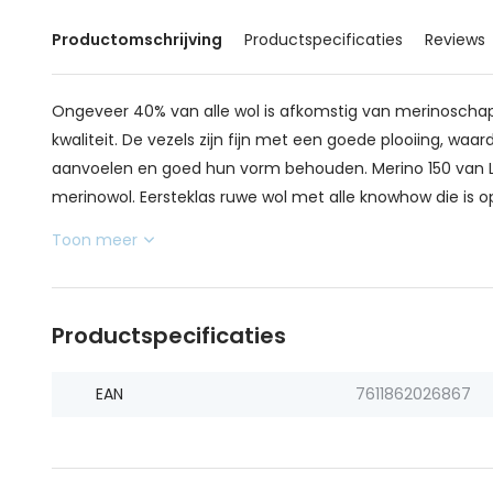
Productomschrijving
Productspecificaties
Reviews
Ongeveer 40% van alle wol is afkomstig van merinoschape
kwaliteit. De vezels zijn fijn met een goede plooiing, wa
aanvoelen en goed hun vorm behouden. Merino 150 van La
merinowol. Eersteklas ruwe wol met alle knowhow die is o
Toon meer
Productspecificaties
EAN
7611862026867