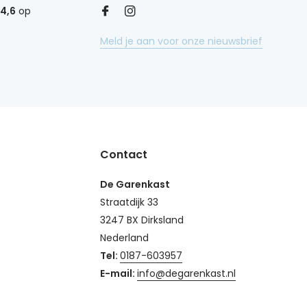
4,6
op
Meld je aan voor onze nieuwsbrief
Contact
De Garenkast
Straatdijk 33
3247 BX Dirksland
Nederland
Tel:
0187-603957
E-mail:
info@degarenkast.nl