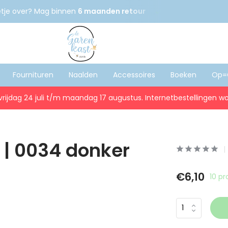
etje over? Mag binnen
6 maanden retour
Gratis
verzenden
Fournituren
Naalden
Accessoires
Boeken
Op=
vrijdag 24 juli t/m maandag 17 augustus. Internetbestellingen wo
 | 0034 donker
€6,10
10 p