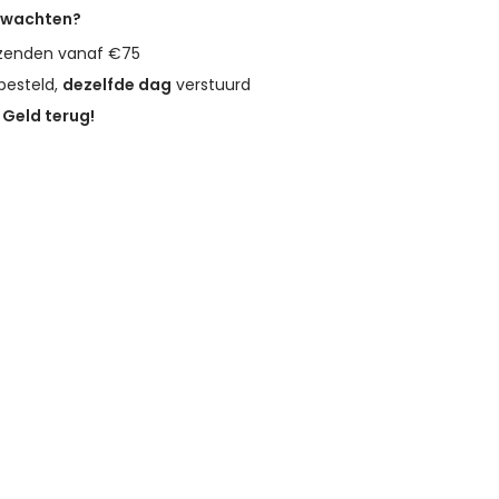
erwachten?
zenden vanaf €75
besteld,
dezelfde dag
verstuurd
?
Geld terug!