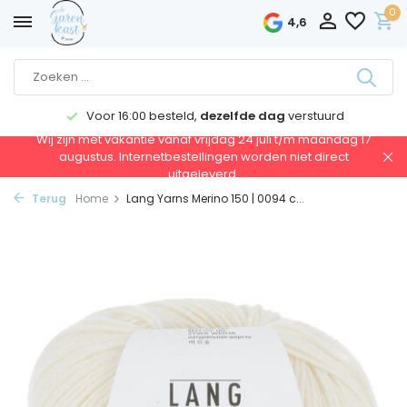
0
4,6
Voor 16:00 besteld,
dezelfde dag
verstuurd
Wij zijn met vakantie vanaf vrijdag 24 juli t/m maandag 17
augustus. Internetbestellingen worden niet direct
uitgeleverd.
Terug
Home
Lang Yarns Merino 150 | 0094 c...