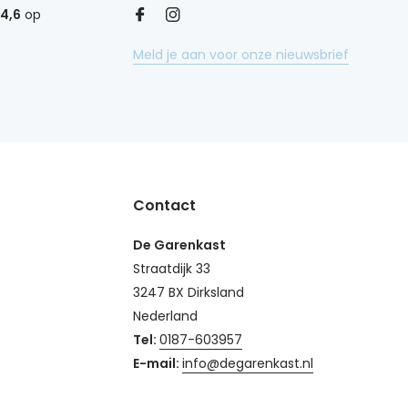
4,6
op
Meld je aan voor onze nieuwsbrief
Contact
De Garenkast
Straatdijk 33
3247 BX Dirksland
Nederland
Tel:
0187-603957
E-mail:
info@degarenkast.nl