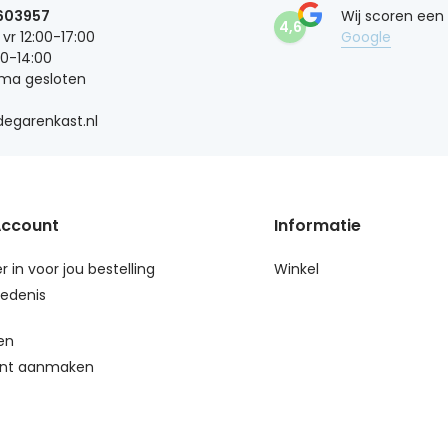
603957
Wij scoren een
4,6
 vr 12:00-17:00
Google
00-14:00
 ma gesloten
egarenkast.nl
Account
Informatie
r in voor jou bestelling
Winkel
edenis
en
nt aanmaken