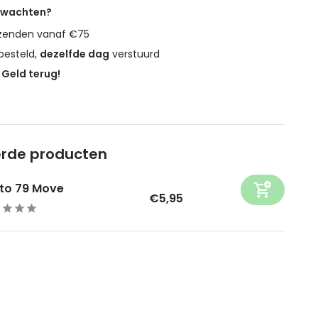
erwachten?
zenden vanaf €75
besteld,
dezelfde dag
verstuurd
?
Geld terug!
erde producten
to 79 Move
€5,95