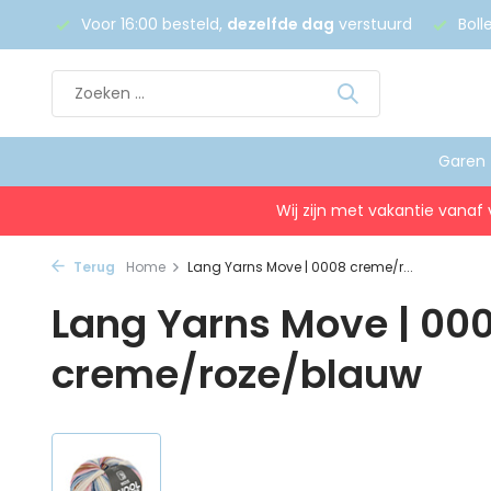
 €75
Voor 16:00 besteld,
dezelfde dag
verstuurd
Boll
Garen
Wij zijn met vakantie vanaf 
Terug
Home
Lang Yarns Move | 0008 creme/r...
Lang Yarns Move | 00
creme/roze/blauw