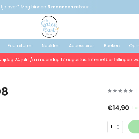
etje over? Mag binnen
6 maanden retour
Gratis
verzenden
Fournituren
Naalden
Accessoires
Boeken
Op=
vrijdag 24 juli t/m maandag 17 augustus. Internetbestellingen wo
08
€14,90
1 p