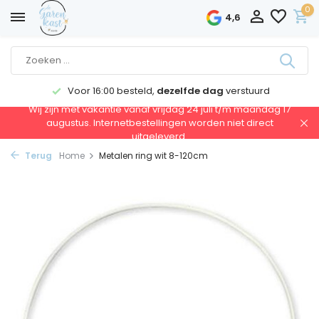
0
4,6
Voor 16:00 besteld,
dezelfde dag
verstuurd
Wij zijn met vakantie vanaf vrijdag 24 juli t/m maandag 17
augustus. Internetbestellingen worden niet direct
uitgeleverd.
Terug
Home
Metalen ring wit 8-120cm