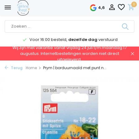
0
4,6
Voor 16:00 besteld,
dezelfde dag
verstuurd
Wij zijn met vakantie vanaf vrijdag 24 juli t/m maandag 17
augustus. Internetbestellingen worden niet direct
uitgeleverd.
Terug
Home
Prym | borduurnaald met punt n...