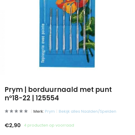
Prym | borduurnaald met punt
n°18-22 | 125554
Merk:
Prym
Bekijk alles Naalden/Spelden
€2,90
4 producten op voorraad