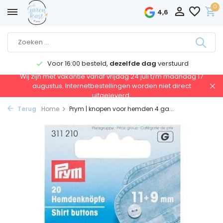
0
4,6
Voor 16:00 besteld,
dezelfde dag
verstuurd
Wij zijn met vakantie vanaf vrijdag 24 juli t/m maandag 17
augustus. Internetbestellingen worden niet direct
uitgeleverd.
Terug
Home
Prym | knopen voor hemden 4 ga...