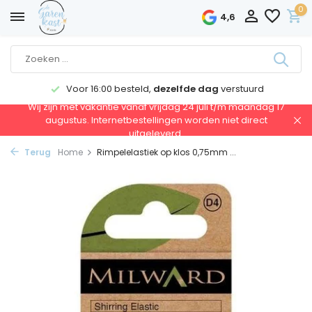
0
4,6
Voor 16:00 besteld,
dezelfde dag
verstuurd
Wij zijn met vakantie vanaf vrijdag 24 juli t/m maandag 17
augustus. Internetbestellingen worden niet direct
uitgeleverd.
Terug
Home
Rimpelelastiek op klos 0,75mm ...