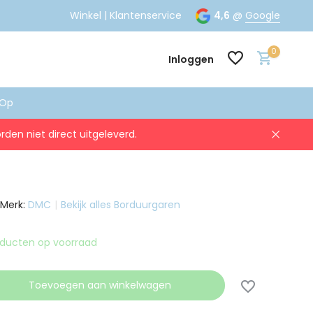
g
verstuurd
Winkel
|‎
Klantenservice
4,6
@
Google
0
Inloggen
Op
rden niet direct uitgeleverd.
Account aanmaken
Account aanmaken
Merk:
DMC
Bekijk alles Borduurgaren
roducten op voorraad
Toevoegen aan winkelwagen