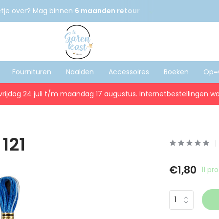
atis
verzenden vanaf €75
Voor 16:00 besteld,
dezelfde da
Fournituren
Naalden
Accessoires
Boeken
Op=
vrijdag 24 juli t/m maandag 17 augustus. Internetbestellingen wo
 121
€1,80
11 p