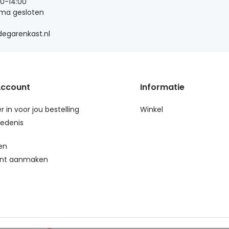
00-14:00
 ma gesloten
egarenkast.nl
Account
Informatie
r in voor jou bestelling
Winkel
edenis
en
nt aanmaken