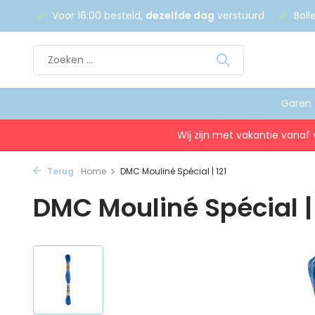
tuurd
Bolletje over? Mag binnen
6 maanden retour
Gr
Garen
Wij zijn met vakantie vanaf 
Terug
Home
DMC Mouliné Spécial | 121
DMC Mouliné Spécial |