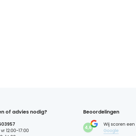
n of advies nodig?
Beoordelingen
603957
Wij scoren een
4,6
 vr 12:00-17:00
Google