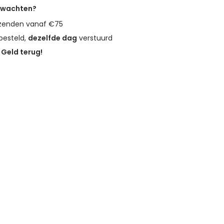
erwachten?
zenden vanaf €75
besteld,
dezelfde dag
verstuurd
?
Geld terug!