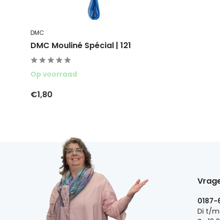
DMC
DMC Mouliné Spécial | 121
Op voorraad
€1,80
Vrage
0187-
Di t/m