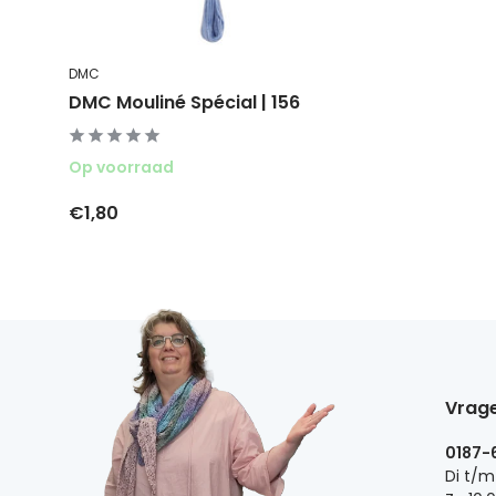
DMC
DMC Mouliné Spécial | 156
Op voorraad
€1,80
Vrage
0187-
Di t/m