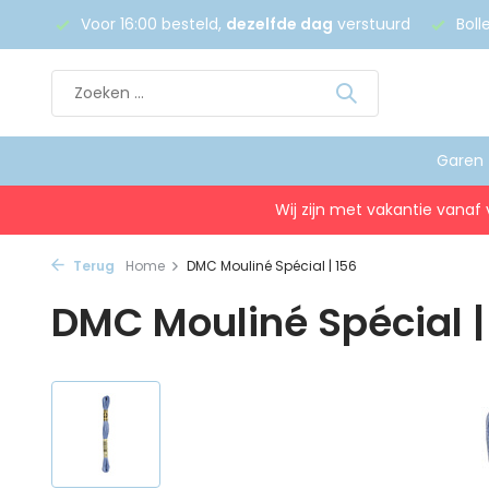
 €75
Voor 16:00 besteld,
dezelfde dag
verstuurd
Boll
Garen
Wij zijn met vakantie vanaf 
Terug
Home
DMC Mouliné Spécial | 156
DMC Mouliné Spécial |