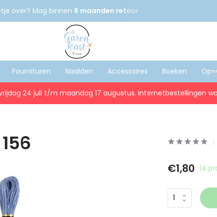
etje over? Mag binnen
6 maanden retour
Gratis
verzenden
Fournituren
Naalden
Accessoires
Boeken
Op=
vrijdag 24 juli t/m maandag 17 augustus. Internetbestellingen wo
 156
€1,80
14 p