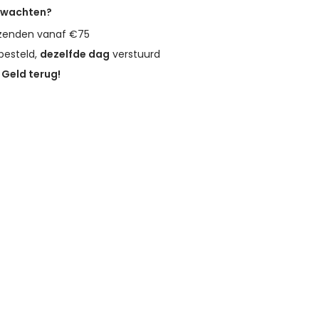
erwachten?
zenden vanaf €75
besteld,
dezelfde dag
verstuurd
?
Geld terug!