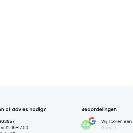
n of advies nodig?
Beoordelingen
603957
Wij scoren een
4,6
 vr 12:00-17:00
Google