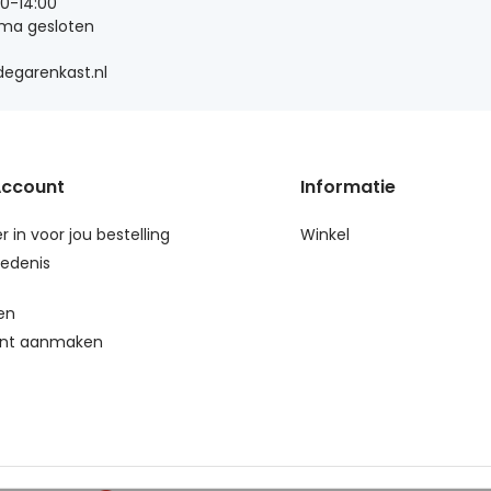
00-14:00
 ma gesloten
egarenkast.nl
Account
Informatie
r in voor jou bestelling
Winkel
edenis
en
nt aanmaken